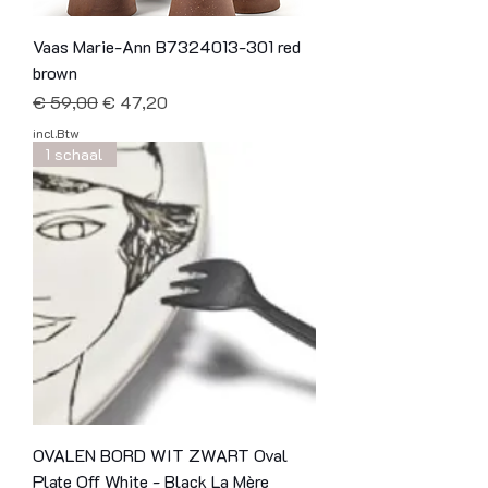
Vaas Marie-Ann B7324013-301 red
brown
Normale prijs
Verkoopprijs
€ 59,00
€ 47,20
incl.Btw
1 schaal
OVALEN BORD WIT ZWART Oval
Plate Off White - Black La Mère