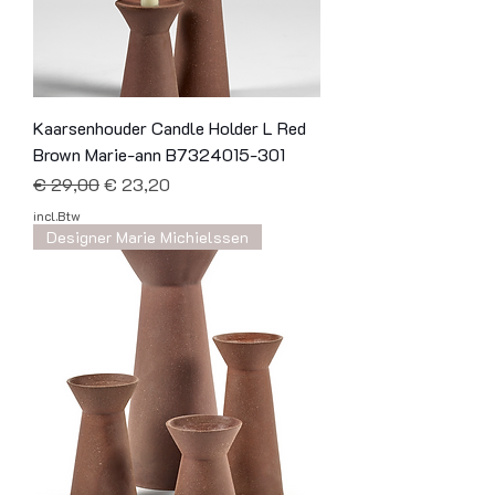
Kaarsenhouder Candle Holder L Red
Brown Marie-ann B7324015-301
Normale prijs
Verkoopprijs
€ 29,00
€ 23,20
incl.Btw
Designer Marie Michielssen