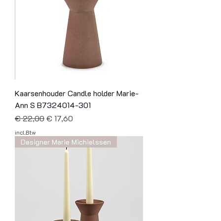
Kaarsenhouder Candle holder Marie-
Ann S B7324014-301
Normale prijs
Verkoopprijs
€ 22,00
€ 17,60
incl.Btw
Designer Marie Michielssen