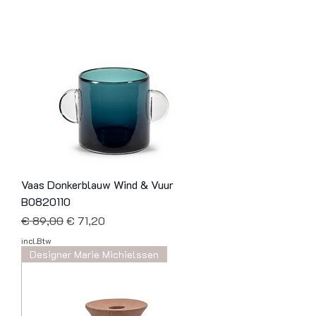
Vaas Donkerblauw Wind & Vuur
B0820110
Normale prijs
Verkoopprijs
€ 89,00
€ 71,20
incl.Btw
Designer Marie Michielssen