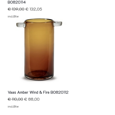
B0820114
Normale prijs
Verkoopprijs
€ 139,00
€ 132,05
incl.Btw
Vaas Amber Wind & Fire B0820112
Normale prijs
Verkoopprijs
€ 110,00
€ 88,00
incl.Btw