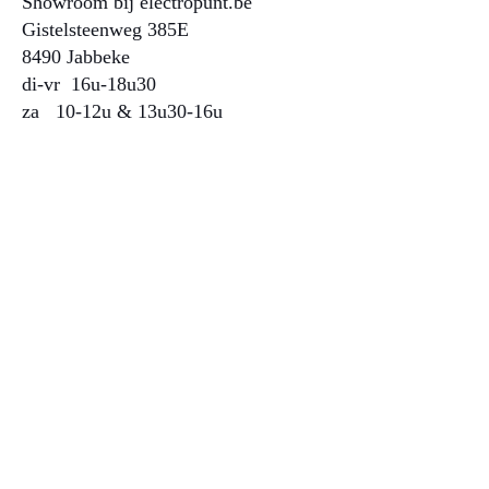
Showroom bij electropunt.be
Gistelsteenweg 385E
8490 Jabbeke
di-vr 16u-18u30
za 10-12u & 13u30-16u​​​​
in Kortrijk op afspraak
GROENINGEKAAI 25 BUS 23
8500 KORTRIJK
0471 29 26 17​
NIEUWSBRIEF
verstuur nu
SOCIAL