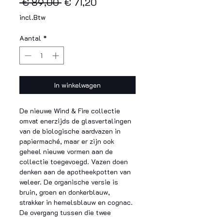
Normale
Verkoopprijs
 € 89,00 
€ 71,20
prijs
incl.Btw
Aantal
*
In winkelwagen
De nieuwe Wind & Fire collectie
omvat enerzijds de glasvertalingen
van de biologische aardvazen in
papiermaché, maar er zijn ook
geheel nieuwe vormen aan de
collectie toegevoegd. Vazen doen
denken aan de apotheekpotten van
weleer. De organische versie is
bruin, groen en donkerblauw,
strakker in hemelsblauw en cognac.
De overgang tussen die twee