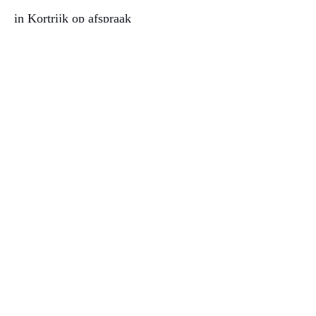
in Kortrijk op afspraak
GROENINGEKAAI 25 BUS 23
8500 KORTRIJK
0471 29 26 17​
NIEUWSBRIEF
verstuur nu
SOCIAL
betaling mogelijk met Bancontact of PayPal
overschrijving BE16
6511 5108 4374
BIC KEYT BE BB