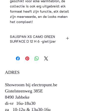
geschikt voor elke warmtebron, de
collectie is ook erg uitgebreid: elk
formaat heeft zijn functie, elk detail
zijn meerwaarde, en de looks maken
het compleet!
SAUSPAN XS CAMO GREEN
SURFACE D 12 H 6 -gietijzer
Designer
Sergio
Herman
Gewicht (kg)
1.600000
ADRES
Kleur
groen
Showroom bij electropunt.be
Materiaal
gietijzer
Gistelsteenweg 385E
Vaatwasbestendig
No
8490 Jabbeke
di-vr 16u-18u30
Geschikt voor
No
za 10-12u & 13u30-16u​​​​
Magnetron