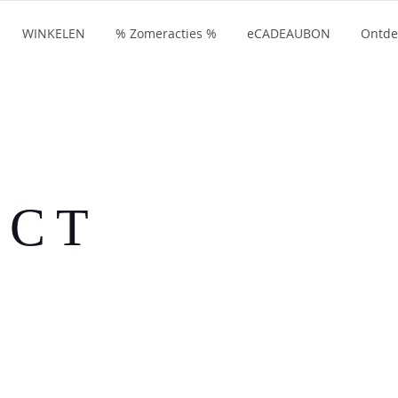
WINKELEN
% Zomeracties %
eCADEAUBON
Ontde
UCT