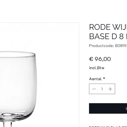
RODE WI
BASE D 8 
Productcode: B081
Prijs
€ 96,00
incl.Btw
Aantal
*