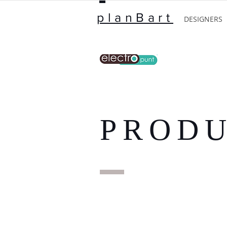
planBart
DESIGNERS
PROD