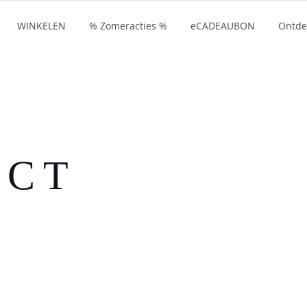
WINKELEN
% Zomeracties %
eCADEAUBON
Ontde
UCT