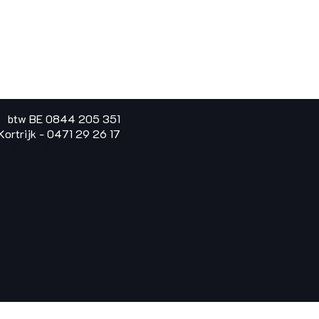
t btw BE 0844 205 351
ortrijk - 0471 29 26 17
25
1 29 26 17​