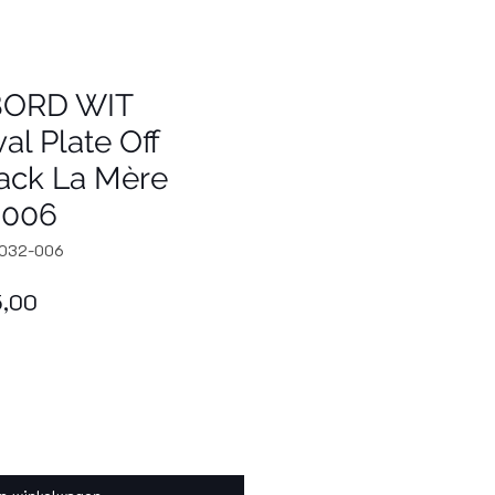
BORD WIT
l Plate Off
lack La Mère
-006
3032-006
ale
Verkoopprijs
5,00