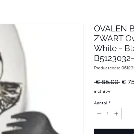
OVALEN 
ZWART Ova
White - B
B5123032
Productcode: B512
Norm
 € 85,00 
€ 7
prijs
incl.Btw
Aantal
*