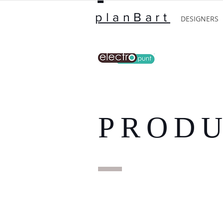
planBart
DESIGNERS
PROD