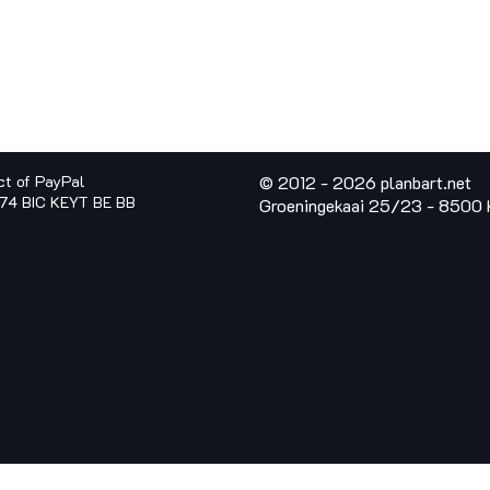
ct of PayPal
© 2012 - 2026 planbart.ne
374 BIC KEYT BE BB
Groeningekaai 25/23 - 8500 K
BUS 23
8500 KORTRIJK
047