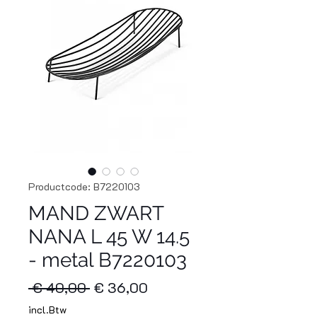
Productcode: B7220103
MAND ZWART
NANA L 45 W 14.5
- metal B7220103
Normale
Verkoopprijs
 € 40,00 
€ 36,00
prijs
incl.Btw