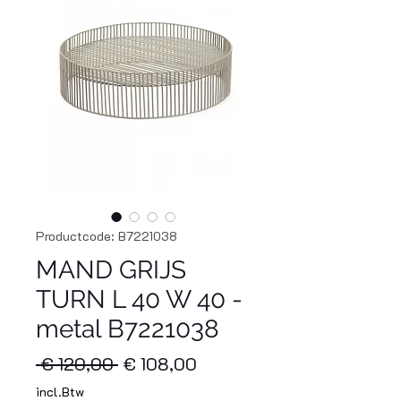
Productcode: B7221038
MAND GRIJS
TURN L 40 W 40 -
metal B7221038
Normale
Verkoopprijs
 € 120,00 
€ 108,00
prijs
incl.Btw