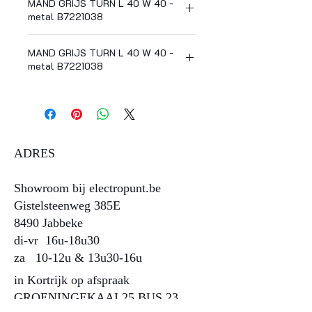
MAND GRIJS TURN L 40 W 40 -
metal B7221038
New Collection
Yes
MAND GRIJS TURN L 40 W 40 -
metal B7221038
Designer
Antonino Sciortino
De handen van de in Milaan (Italië)
gevestigde ontwerper Antonino Sciortino
Gewicht (kg)
1.600000
brengen metaal tot leven. Voorwerpen
gevormd uit zacht ijzer creëren een
Kleur
grijs
sculptuurachtige uitstraling. De 'Turn' reeks
ADRES
dankt zijn naam aan het feit dat je de
Materiaal
metal
manden op twee manieren kan gebruiken
door ze om te draaien.
Diameter (cm)
40
Showroom bij electropunt.be
Gistelsteenweg 385E
Hoogte (cm)
10
8490 Jabbeke
di-vr 16u-18u30
Lengte (cm)
40
za 10-12u & 13u30-16u​​​​
Breedte (cm)
40
in Kortrijk op afspraak
GROENINGEKAAI 25 BUS 23