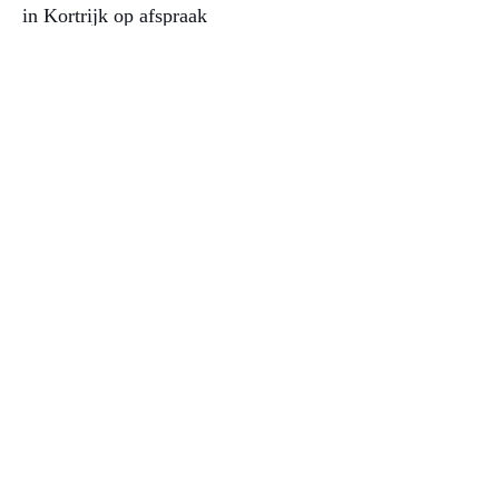
in Kortrijk op afspraak
GROENINGEKAAI 25 BUS 23
8500 KORTRIJK
0471 29 26 17​
NIEUWSBRIEF
verstuur nu
SOCIAL
betaling mogelijk met Bancontact of PayPal
overschrijving BE16
6511 5108 4374
BIC KEYT BE BB