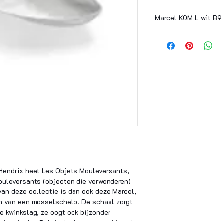
Marcel KOM L wit B
Name BOWL L WHITE 
Designer Wouters & Hen
Article Number B92244
Color WHITE
Material porcelain
Product Dimensions CM
L 46 W 21.5 H 8 CM
Product Weight KG
2,31
Dishwasher Safe YES
Microwave Safe YES
Oven Safe NO
Dishwasher Max Temper
Food Safe YES
Finish glazed
Giftbox Quantity 1
Hendrix heet Les Objets Mouleversants,
ouleversants (objecten die verwonderen)
an deze collectie is dan ook deze Marcel,
m van een mosselschelp. De schaal zorgt
e kwinkslag, ze oogt ook bijzonder