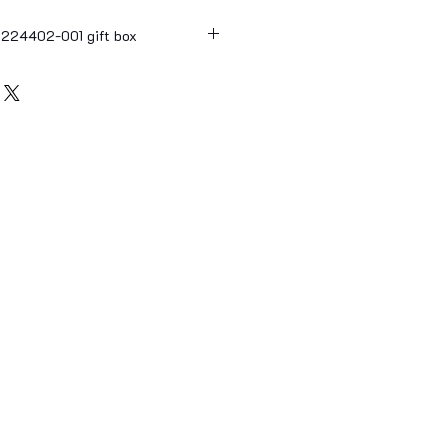
9224402-001 gift box
MARCEL
drix
02-001
ature 75