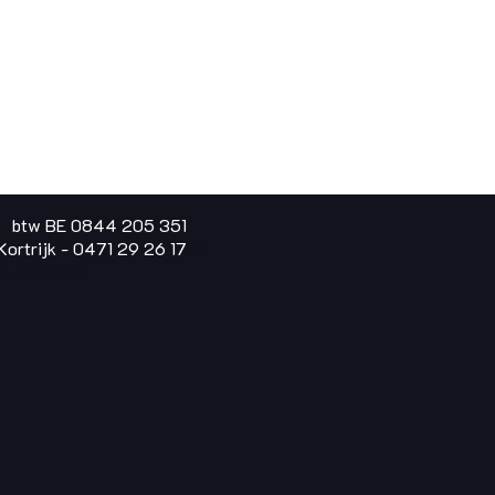
t btw BE 0844 205 351
ortrijk - 0471 29 26 17
25
1 29 26 17​