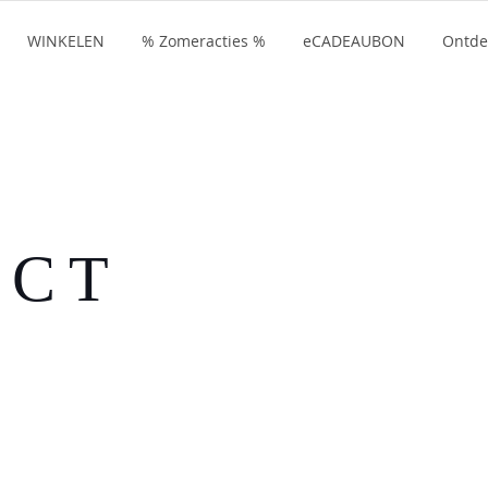
WINKELEN
% Zomeracties %
eCADEAUBON
Ontde
UCT