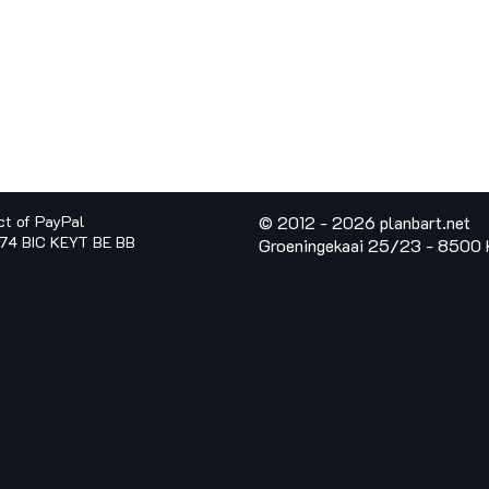
ct of PayPal
© 2012 - 2026 planbart.ne
374 BIC KEYT BE BB
Groeningekaai 25/23 - 8500 K
BUS 23
8500 KORTRIJK
047