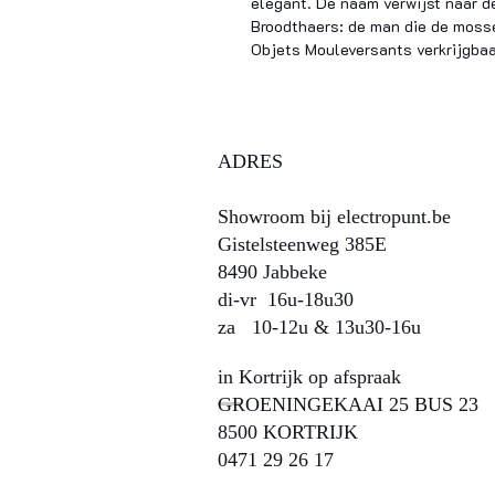
elegant. De naam verwijst naar d
Broodthaers: de man die de mosse
Objets Mouleversants verkrijgbaar
ADRES
Showroom bij electropunt.be
Gistelsteenweg 385E
8490 Jabbeke
di-vr 16u-18u30
za 10-12u & 13u30-16u​​​​
in Kortrijk op afspraak
GROENINGEKAAI 25 BUS 23
8500 KORTRIJK
0471 29 26 17​