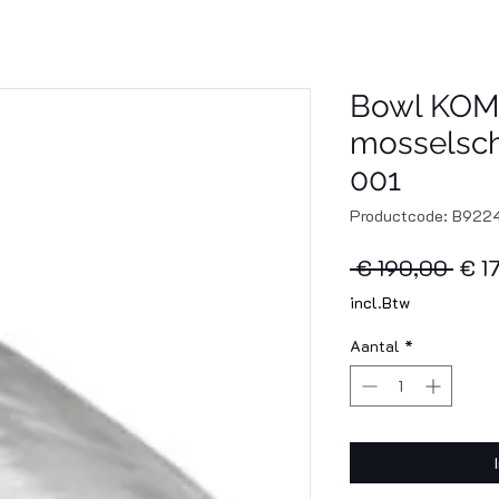
Bowl KOM 
mosselsch
001
Productcode: B922
Nor
 € 190,00 
€ 1
prijs
incl.Btw
Aantal
*