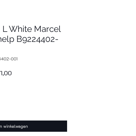
L White Marcel
elp B9224402-
4402-001
male
Verkoopprijs
71,00
In winkelwagen