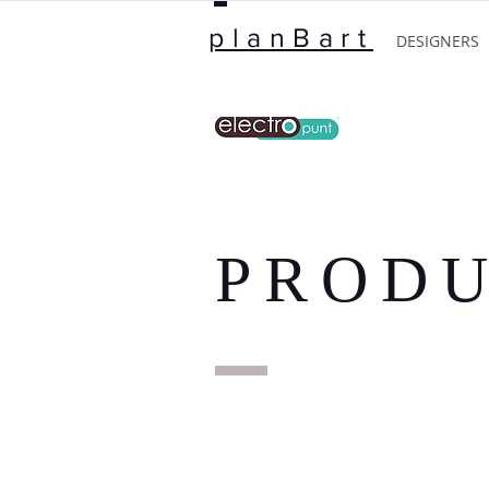
planBart
DESIGNERS
PROD